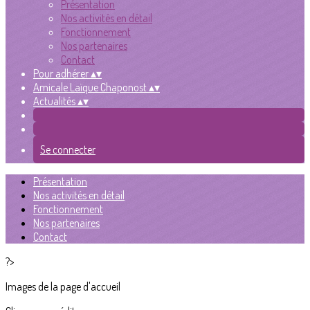
Présentation
Nos activités en détail
Fonctionnement
Nos partenaires
Contact
Pour adhérer
▴
▾
Amicale Laïque Chaponost
▴
▾
Actualités
▴
▾
Se connecter
Présentation
Nos activités en détail
Fonctionnement
Nos partenaires
Contact
?>
Images de la page d'accueil