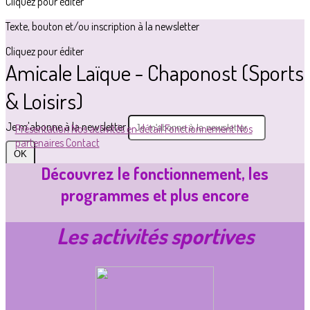
Cliquez pour éditer
Texte, bouton et/ou inscription à la newsletter
Cliquez pour éditer
Amicale Laïque - Chaponost (Sports
& Loisirs)
Je m'abonne à la newsletter
Présentation
Nos activités en détail
Fonctionnement
Nos
partenaires
Contact
OK
Découvrez le fonctionnement, les
programmes et plus encore
Les activités sportives