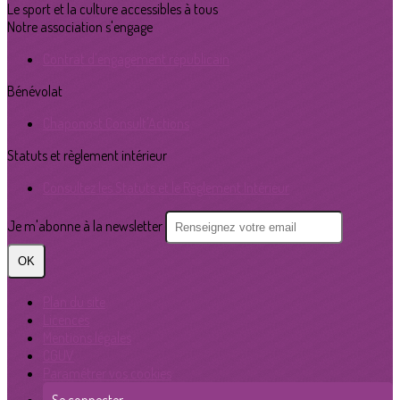
Le sport et la culture accessibles à tous
Notre association s'engage
Contrat d'engagement républicain
Bénévolat
Chaponost Consult'Actions
Statuts et règlement intérieur
Consultez les Statuts et le Règlement Intérieur
Je m'abonne à la newsletter
OK
Plan du site
Licences
Mentions légales
CGUV
Paramétrer vos cookies