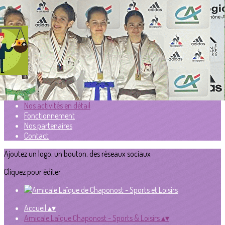
Exporter les lignes sélectionnées
Exporter toutes les colonnes
Exporter uniquement les colonnes affichées
Menu
<
>
Présentation
Nos activités en détail
Fonctionnement
Nos partenaires
Contact
Ajoutez un logo, un bouton, des réseaux sociaux
Cliquez pour éditer
Accueil
▴
▾
Amicale Laïque Chaponost - Sports & Loisirs
▴
▾