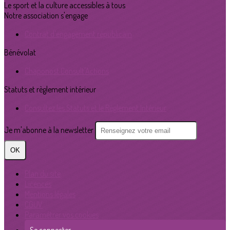
Le sport et la culture accessibles à tous
Notre association s'engage
Contrat d'engagement républicain
Bénévolat
Chaponost Consult'Actions
Statuts et règlement intérieur
Consultez les Statuts et le Règlement Intérieur
Je m'abonne à la newsletter
OK
Plan du site
Licences
Mentions légales
CGUV
Paramétrer vos cookies