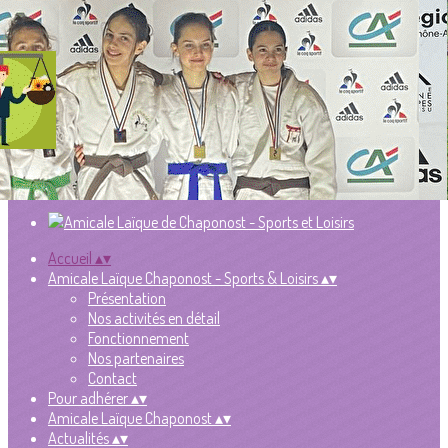
Exporter les lignes sélectionnées
Exporter toutes les colonnes
Exporter uniquement les colonnes affichées
Menu
Ajoutez un logo, un bouton, des réseaux sociaux
Cliquez pour éditer
Accueil
▴
▾
Amicale Laïque Chaponost - Sports & Loisirs
▴
▾
Présentation
Nos activités en détail
Fonctionnement
Nos partenaires
Contact
Pour adhérer
▴
▾
Amicale Laïque Chaponost
▴
▾
Actualités
▴
▾